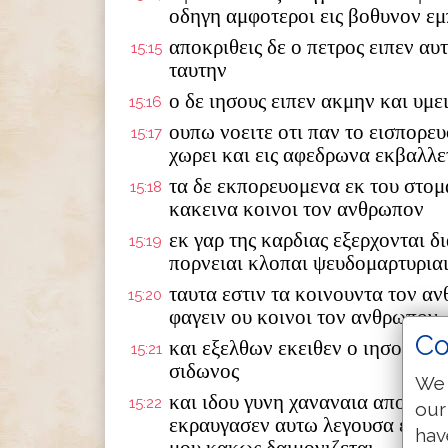
οδηγη αμφοτεροι εις βοθυνον ε
αποκριθεις δε ο πετρος ειπεν α
15:15
ταυτην
ο δε ιησους ειπεν ακμην και υμε
15:16
ουπω νοειτε οτι παν το εισπορευ
15:17
χωρει και εις αφεδρωνα εκβαλλε
τα δε εκπορευομενα εκ του στομα
15:18
κακεινα κοινοι τον ανθρωπον
εκ γαρ της καρδιας εξερχονται δ
15:19
πορνειαι κλοπαι ψευδομαρτυρια
ταυτα εστιν τα κοινουντα τον αν
15:20
φαγειν ου κοινοι τον ανθρωπον
Co
και εξελθων εκειθεν ο ιησους αν
15:21
σιδωνος
We 
και ιδου γυνη χαναναια απο των
15:22
our
εκραυγασεν αυτω λεγουσα ελεησο
hav