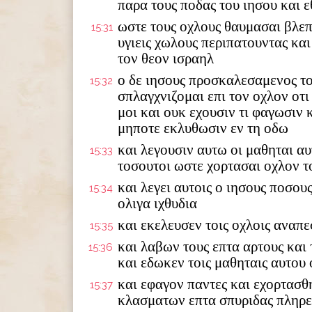
παρα τους ποδας του ιησου και 
ωστε τους οχλους θαυμασαι βλε
15:31
υγιεις χωλους περιπατουντας κα
τον θεον ισραηλ
ο δε ιησους προσκαλεσαμενος το
15:32
σπλαγχνιζομαι επι τον οχλον οτι
μοι και ουκ εχουσιν τι φαγωσιν 
μηποτε εκλυθωσιν εν τη οδω
και λεγουσιν αυτω οι μαθηται αυ
15:33
τοσουτοι ωστε χορτασαι οχλον 
και λεγει αυτοις ο ιησους ποσους
15:34
ολιγα ιχθυδια
και εκελευσεν τοις οχλοις αναπε
15:35
και λαβων τους επτα αρτους και
15:36
και εδωκεν τοις μαθηταις αυτου 
και εφαγον παντες και εχορτασθ
15:37
κλασματων επτα σπυριδας πληρε