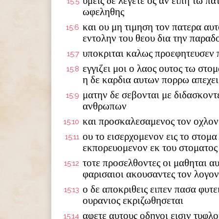
υμεις δε λεγετε ος αν ειπη τω πα
15:5
ωφεληθης
και ου μη τιμηση τον πατερα αυ
15:6
εντολην του θεου δια την παραδ
υποκριται καλως προεφητευσεν 
15:7
εγγιζει μοι ο λαος ουτος τω στομ
15:8
η δε καρδια αυτων πορρω απεχει
ματην δε σεβονται με διδασκοντ
15:9
ανθρωπων
και προσκαλεσαμενος τον οχλον 
15:10
ου το εισερχομενον εις το στομ
15:11
εκπορευομενον εκ του στοματος
τοτε προσελθοντες οι μαθηται αυ
15:12
φαρισαιοι ακουσαντες τον λογο
ο δε αποκριθεις ειπεν πασα φυτε
15:13
ουρανιος εκριζωθησεται
αφετε αυτους οδηγοι εισιν τυφλ
15:14