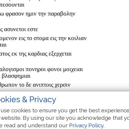
μπεσουνται
υτω φρασον ημιν την παραβολην
ις ασυνετοι εστε
ομενον εις το στομα εις την κοιλιαν
ται
τος εκ της καρδιας εξερχεται
ιαλογισμοι πονηροι φονοι μοιχειαι
ι βλασφημιαι
θρωπον το δε ανιπτοις χερσιν
okies & Privacy
εχωρησεν εις τα μερη τυρου και
use cookies to ensure you get the best experienc
 οριων εκεινων εξελθουσα
 website. By using our site you acknowledge that y
ν με κυριε υιε δαυιδ η θυγατηρ
e read and understand our
Privacy Policy
.