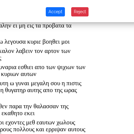
αι προσελθοντες οι μαθηται αυτου
Accept
Reject
ν αυτην οτι κραζει οπισθεν ημων
αλην ει μη εις τα προβατα τα
ω λεγουσα κυριε βοηθει μοι
 καλον λαβειν τον αρτον των
ς
κυναρια εσθιει απο των ψιχιων των
ν κυριων αυτων
αυτη ω γυναι μεγαλη σου η πιστις
 η θυγατηρ αυτης απο της ωρας
λθεν παρα την θαλασσαν της
ς εκαθητο εκει
ι εχοντες μεθ εαυτων χωλους
ρους πολλους και ερριψαν αυτους