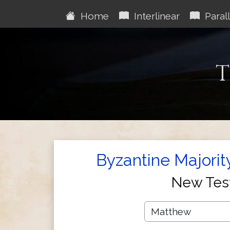
Home
Interlinear
Parall
T
Byzantine Majority
New Tes