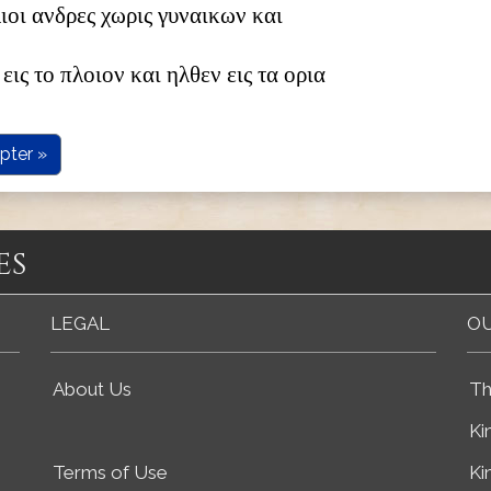
λιοι ανδρες χωρις γυναικων και
εις το πλοιον και ηλθεν εις τα ορια
pter »
es
LEGAL
OU
About Us
Th
Ki
Terms of Use
Ki