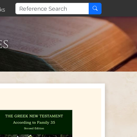
ks
es