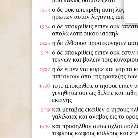
μου κακως δαιμονιζεται
ο δε ουκ απεκριθη αυτη λογον κ
15:23
ηρωτων αυτον λεγοντες απολυσο
ο δε αποκριθεις ειπεν ουκ απεστ
15:24
απολωλοτα οικου ισραηλ
η δε ελθουσα προσεκυνησεν αυτ
15:25
ο δε αποκριθεις ειπεν ουκ εστιν
15:26
τεκνων και βαλειν τοις κυναριοι
η δε ειπεν ναι κυριε και γαρ τα 
15:27
πιπτοντων απο της τραπεζης τω
τοτε αποκριθεις ο ιησους ειπεν 
15:28
γενηθητω σοι ως θελεις και ιαθη
εκεινης
και μεταβας εκειθεν ο ιησους η
15:29
γαλιλαιας και αναβας εις το ορο
και προσηλθον αυτω οχλοι πολλο
15:30
τυφλους κωφους κυλλους και ετε