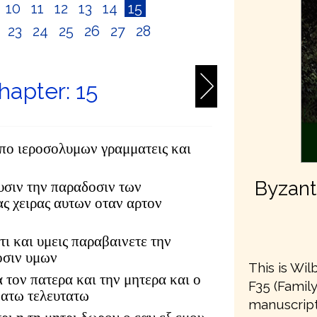
10
11
12
13
14
15
2
23
24
25
26
27
28
apter: 15
απο ιεροσολυμων γραμματεις και
Byzanti
ουσιν την παραδοσιν των
ας χειρας αυτων οταν αρτον
 τι και υμεις παραβαινετε την
οσιν υμων
This is Wil
α τον πατερα και την μητερα και ο
F35 (Famil
νατω τελευτατω
manuscript