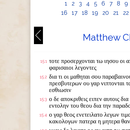
1
2
3
4
5
6
7
8
9
16
17
18
19
20
21
2
Matthew Ch
τοτε προσερχονται τω ιησου οι 
15:1
φαρισαιοι λεγοντες
δια τι οι μαθηται σου παραβαιν
15:2
πρεσβυτερων ου γαρ νιπτονται τ
εσθιωσιν
ο δε αποκριθεις ειπεν αυτοις δια
15:3
εντολην του θεου δια την παραδ
ο γαρ θεος ενετειλατο λεγων τιμ
15:4
κακολογων πατερα η μητερα θα