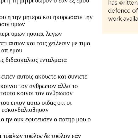
τρι η τη μητρι δωρον ο εαν εξ εμου
has written
defence of
του η την μητερα και ηκυρωσατε την
work availa
οσιν υμων
περι υμων ησαιας λεγων
ατι αυτων και τοις χειλεσιν με τιμα
 απ εμου
ες διδασκαλιας ενταλματα
ειπεν αυτοις ακουετε και συνιετε
α κοινοι τον ανθρωπον αλλα το
 τουτο κοινοι τον ανθρωπον
του ειπον αυτω οιδας οτι οι
ν εσκανδαλισθησαν
ια ην ουκ εφυτευσεν ο πατηρ μου ο
οι τυφλων τυφλος δε τυφλον εαν