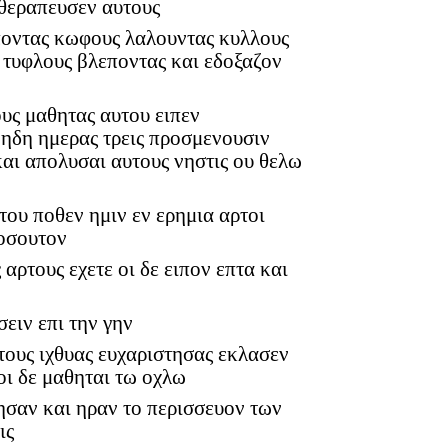
εθεραπευσεν αυτους
ποντας κωφους λαλουντας κυλλους
ι τυφλους βλεποντας και εδοξαζον
υς μαθητας αυτου ειπεν
 ηδη ημερας τρεις προσμενουσιν
και απολυσαι αυτους νηστις ου θελω
του ποθεν ημιν εν ερημια αρτοι
τοσουτον
 αρτους εχετε οι δε ειπον επτα και
σειν επι την γην
 τους ιχθυας ευχαριστησας εκλασεν
οι δε μαθηται τω οχλω
ησαν και ηραν το περισσευον των
ις