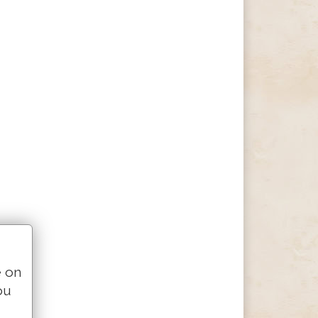
e on
ou