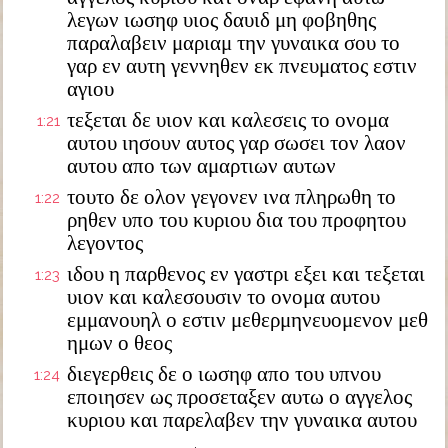
λεγων ιωσηφ υιος δαυιδ μη φοβηθης
παραλαβειν μαριαμ την γυναικα σου το
γαρ εν αυτη γεννηθεν εκ πνευματος εστιν
αγιου
τεξεται δε υιον και καλεσεις το ονομα
1:21
αυτου ιησουν αυτος γαρ σωσει τον λαον
αυτου απο των αμαρτιων αυτων
τουτο δε ολον γεγονεν ινα πληρωθη το
1:22
ρηθεν υπο του κυριου δια του προφητου
λεγοντος
ιδου η παρθενος εν γαστρι εξει και τεξεται
1:23
υιον και καλεσουσιν το ονομα αυτου
εμμανουηλ ο εστιν μεθερμηνευομενον μεθ
ημων ο θεος
διεγερθεις δε ο ιωσηφ απο του υπνου
1:24
εποιησεν ως προσεταξεν αυτω ο αγγελος
κυριου και παρελαβεν την γυναικα αυτου