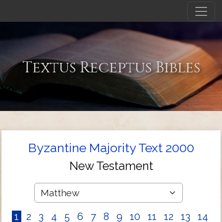
Textus Receptus Bibles
Byzantine Majority Text 2000
New Testament
1
2
3
4
5
6
7
8
9
10
11
12
13
14