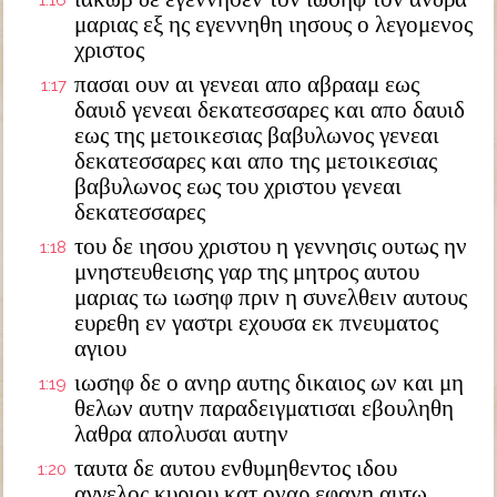
1:16
μαριας εξ ης εγεννηθη ιησους ο λεγομενος
χριστος
πασαι ουν αι γενεαι απο αβρααμ εως
1:17
δαυιδ γενεαι δεκατεσσαρες και απο δαυιδ
εως της μετοικεσιας βαβυλωνος γενεαι
δεκατεσσαρες και απο της μετοικεσιας
βαβυλωνος εως του χριστου γενεαι
δεκατεσσαρες
του δε ιησου χριστου η γεννησις ουτως ην
1:18
μνηστευθεισης γαρ της μητρος αυτου
μαριας τω ιωσηφ πριν η συνελθειν αυτους
ευρεθη εν γαστρι εχουσα εκ πνευματος
αγιου
ιωσηφ δε ο ανηρ αυτης δικαιος ων και μη
1:19
θελων αυτην παραδειγματισαι εβουληθη
λαθρα απολυσαι αυτην
ταυτα δε αυτου ενθυμηθεντος ιδου
1:20
αγγελος κυριου κατ οναρ εφανη αυτω