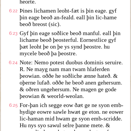
heorte.
Þines lichamen leoht-fæt is þin eage. gyf
6:22
þin eage beoð an-feald. eall þin lic-hame
beoð breost (sic).
Gyf þin eage soðlice beoð manful. eall þin
6:23
lichame beoð þeosterful. Eornestlice gyf
þæt leoht þe on þe ys synd þeostre. hu
mycele beoð þa þeostre.
Note: Nemo potest duobus dominis seruire.
6:24
R. Ne mayg nam man twam hlaferden
þeowian. oððe he soðliche ænne hateð. &
oþerne lufað. oððe he beoð anen gehersum.
& oðren ungehersum. Ne magen ge gode
þeowian & weorld-weolan.
For-þan ich segge eow ðæt ge ne syon emb-
6:25
hydige eowre sawle hwæt ge eton. ne eower
lic-haman mid hwam ge syon emb-scridde.
Hu nys syo sawul selre þanne mete. &