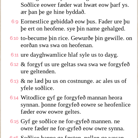
Soðlice eower fæder wat hwæt eow þarf ys.
ær þan þe ge hine byddað.
Eornestlice gebiddað eow þus. Fader ure þu
6:9
þe ert on heofene. sye þin name gehalged.
to-becume þin rice. Gewurðe þin gewille. on
6:10
eorðan swa swa on heofenan.
ure dayghwamlice hlaf syle us to dayg.
6:11
& forgyf us ure geltas swa swa we forgyfeð
6:12
ure geltenden.
& ne læd þu us on costnunge. ac ales us of
6:13
yfele soðlice.
Witodlice gyf ge forgyfeð mannan heora
6:14
synnan. þonne forgyfeð eowre se heofenlice
fæder eow eowre geltes.
Gyf ge soðlice ne for-gyfeð mannen. ne
6:15
owre fæder ne for-gyfeð eow owre synna.
Soðlice þanne ge fæsten. nellen ge wesan