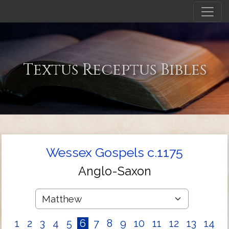
Textus Receptus Bibles
Wessex Gospels c.1175
Anglo-Saxon
1
2
3
4
5
6
7
8
9
10
11
12
13
14