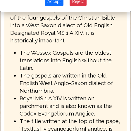
The Wessex Gospels (also known as the
Accept
Reject
West-Saxon Gospels) are a full translation
of the four gospels of the Christian Bible
into a West Saxon dialect of Old English.
Designated Royal MS 1 A XIV, it is
historically important.
The Wessex Gospels are the oldest
translations into English without the
Latin.
The gospels are written in the Old
English West Anglo-Saxon dialect of
Northumbria.
Royal MS 1 A XIV is written on
parchment and is also known as the
Codex Evangeliorum Anglice.
The title written at the top of the page,
‘Text[us] iv evangelior[um] anglice’, is