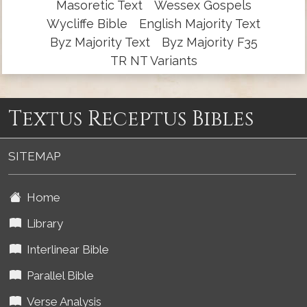
Masoretic Text
Wessex Gospels
Wycliffe Bible
English Majority Text
Byz Majority Text
Byz Majority F35
TR NT Variants
Textus Receptus Bibles
SITEMAP
Home
Library
Interlinear Bible
Parallel Bible
Verse Analysis