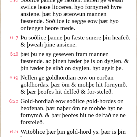
6:16
swilce lease licceres. hyo fornymeð hyre
ansiene. þæt hyo æteowun mannen
fæstende. Soðlice ic segge eow þæt hyo
onfengen heore mede.
Þu soðlice þanne þu fæste smere þin heafeð.
6:17
& þweah þine ansiene.
þæt þu ne sy gesewen fram mannen
6:18
fæstende. ac þinen fæder þe is on dyglen. &
þin fæder þe sihð on dyglen. hyt agelt þe.
Nellen ge goldhordian eow on eorðan
6:19
goldhordas. þær öm & mohþe hit fornymð.
& þær þeofes hit delfeð & for-steleð.
Gold-hordiað eow soðlice gold-hordes on
6:20
heofenan. þær naþer öm ne mohðe hyt ne
fornymð. & þær þeofes hit ne delfað ne ne
forsteleð.
Witoðlice þær þin gold-hord ys. þær is þin
6:21