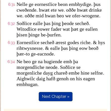
Nelle ge eornestlice beon embhydige. þus
6:31
cweðende. hwæt ete we. oððe hwæt drinke
we. oððe mid hwan beo we ofer-wrogene.
Soðlice ealle þas þing þeode secheð.
6:32
Witodlice eower fader wat þæt ge eallen
þisen þinge be-þurfen.
Eornestlice secheð ærest godes riche. & hys
6:33
rihtwysnesse. & ealle þas þing eow beoð
þær-to ge-eacnode.
Ne beo ge na hugiende emb þa
6:34
morgendliche neode. Soðlice se
morgenliche dayg chareð embe hine selfne.
Aighwilc daig hafð genoh on his eagen
embhugan.
Next Chapter »