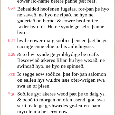
eower lic-hame betere þanne þæt reaf.
Behealded heofenen fugelas. for-þan þe hyo
6:26
ne saweð. ne hyo ne ripað. ne hyo ne
gaderiað on berne. & eowre heofenlice
fæder hyo fët. Hu ne synde ge selre þanne
hyo.
hwilc eower maig soðlice þencen þæt he ge-
6:27
eacnige enne elne to his anlichnysse.
& to hwi synde ge ymbhydige be reafe.
6:28
Bescewiað ækeres lilian hu hye wexað. ne
swincað hyo. ne hyo ne spinneð.
Ic segge eow soðlice. þæt for-þan salomon
6:29
on eallen hys wuldre næs ofer-wrigen swa
swa an of þisen.
Soðlice gyf akeres weod þæt þe to daig ys.
6:30
& beoð to morgen on ofen asend. god swa
scrit. eale ge ge-hwædes ge-leafen. þam
mycele ma he scryt eow.