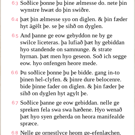
Soðlice þonne þu þine ælmesse do. nete þin
6:3
wynstre hwæt do þin swiðre.
þæt þin ælmesse syo on diglen. & þin fæder
6:4
hyt ägëlt þe. se þe sihð on dyglen.
And þanne ge eow gebyddon ne by ge
6:5
swilce liceteras. þa lufiað þæt hy gebiddan
hyo standende on samnunge. & strate
hyrnan. þæt men hyo geseon. Soð ich segge
eow. hyo onfengen heore mede.
Þu soðlice þonne þu þe bidde. gang in-to
6:6
þinen hel-clyfen. & þinre dure belocenre.
bide þinne fader on diglen. & þin fæder þe
sihð on dyglen hyt agylt þe.
Soðlice þanne ge eow gebiddan. nelle ge
6:7
spreken fela swa swa hæðene. Hyo wenað
þæt hyo syen geherda on heora manifealde
spræce.
Nelle ge ornestlyce heom ge-efenlæchen.
6:8