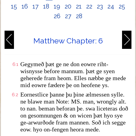
15
16
17
18
19
20
21
22
23
24
25
26
27
28
Matthew Chapter: 6
Gegymeð þæt ge ne don eowre riht-
6:1
wisnysse before mannum. þæt ge syen
geherede fram heom. Elles næbbe ge mede
mid eowre fædere þe on heofene ys.
Eornestlice þanne þu þine ælmessen sylle.
6:2
ne blawe man Note: MS. man, wrongly alt.
to nan. beman beforan þe. swa liceteras doð
on gesomnungen & on wicen þæt hyo sye
ge-arwurðode fram mannen. Soð ich segge
eow. hyo on-fengen heora mede.